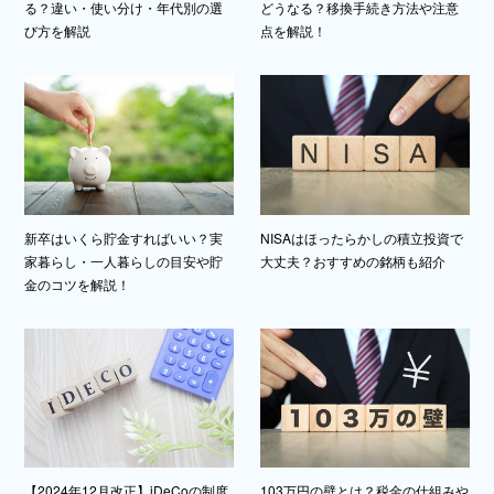
る？違い・使い分け・年代別の選
どうなる？移換手続き方法や注意
び方を解説
点を解説！
新卒はいくら貯金すればいい？実
NISAはほったらかしの積立投資で
家暮らし・一人暮らしの目安や貯
大丈夫？おすすめの銘柄も紹介
金のコツを解説！
【2024年12月改正】iDeCoの制度
103万円の壁とは？税金の仕組みや