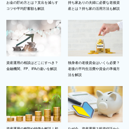
お金の貯め方とは？支出を減らす
持ち家ありの夫婦に必要な老後資
コツや平均貯蓄額も解説
産とは？持ち家の活用方法も解説
資産運用の相談はどこにすべき？
独身者の老後資金はいくら必要？
金融機関、FP、IFAの違いを解説
老後の平均生活費や資金の準備方
法を解説
なぜ今、資産運用？投資信託から
資産運用の種類や特徴を解説！初