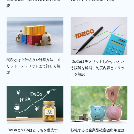
説！
関税とは？仕組みや計算方法、メ
iDeCoはデメリットしかないとい
リット・デメリットまで詳しく解
う誤解を解消！制度内容とメリッ
説
トを解説
iDeCoとNISAはどっちを優先す
転職すると企業型確定拠出年金は