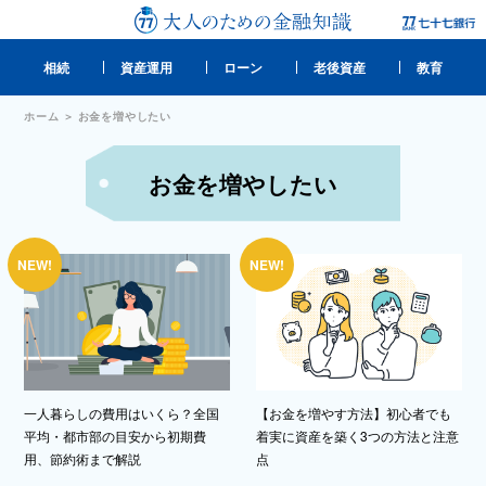
相続
資産運用
ローン
老後資産
教育
ホーム
お金を増やしたい
お金を増やしたい
一人暮らしの費用はいくら？全国
【お金を増やす方法】初心者でも
平均・都市部の目安から初期費
着実に資産を築く3つの方法と注意
用、節約術まで解説
点