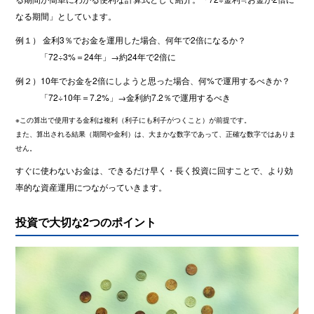
なる期間」としています。
例１） 金利3％でお金を運用した場合、何年で2倍になるか？
「72÷3%＝24年」→約24年で2倍に
例２）10年でお金を2倍にしようと思った場合、何%で運用するべきか？
「72÷10年＝7.2%」→金利約7.2％で運用するべき
※この算出で使用する金利は複利（利子にも利子がつくこと）が前提です。
また、算出される結果（期間や金利）は、大まかな数字であって、正確な数字ではありま
せん。
すぐに使わないお金は、できるだけ早く・長く投資に回すことで、より効
率的な資産運用につながっていきます。
投資で大切な2つのポイント