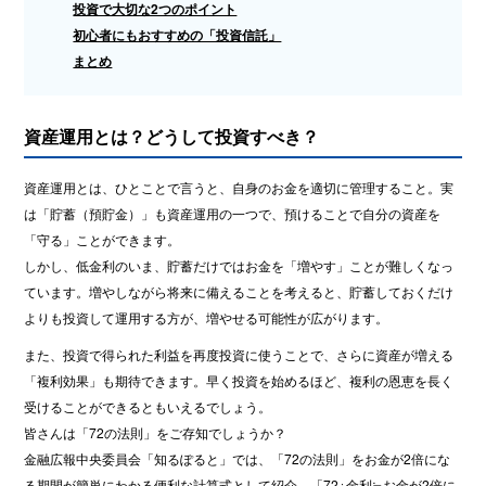
投資で大切な2つのポイント
初心者にもおすすめの「投資信託」
まとめ
資産運用とは？どうして投資すべき？
資産運用とは、ひとことで言うと、自身のお金を適切に管理すること。実
は「貯蓄（預貯金）」も資産運用の一つで、預けることで自分の資産を
「守る」ことができます。
しかし、低金利のいま、貯蓄だけではお金を「増やす」ことが難しくなっ
ています。増やしながら将来に備えることを考えると、貯蓄しておくだけ
よりも投資して運用する方が、増やせる可能性が広がります。
また、投資で得られた利益を再度投資に使うことで、さらに資産が増える
「複利効果」も期待できます。早く投資を始めるほど、複利の恩恵を長く
受けることができるともいえるでしょう。
皆さんは「72の法則」をご存知でしょうか？
金融広報中央委員会「知るぽると」では、「72の法則」をお金が2倍にな
る期間が簡単にわかる便利な計算式として紹介。「72÷金利≒お金が2倍に