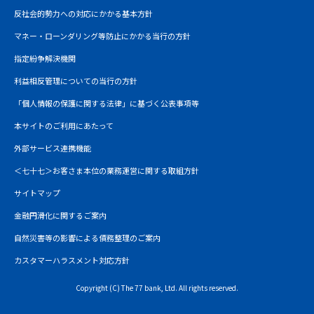
反社会的勢力への対応にかかる基本方針
マネー・ローンダリング等防止にかかる当行の方針
指定紛争解決機関
利益相反管理についての当行の方針
「個人情報の保護に関する法律」に基づく公表事項等
本サイトのご利用にあたって
外部サービス連携機能
＜七十七＞お客さま本位の業務運営に関する取組方針
サイトマップ
金融円滑化に関するご案内
自然災害等の影響による債務整理のご案内
カスタマーハラスメント対応方針
Copyright (C) The 77 bank, Ltd. All rights reserved.