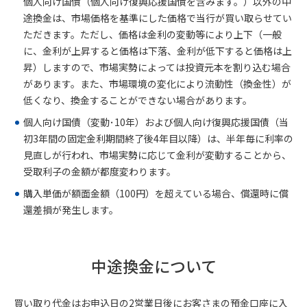
個人向け国債（個人向け復興応援国債を含みます。）以外の中
途換金は、市場価格を基準にした価格で当行が買い取らせてい
ただきます。ただし、価格は金利の変動等により上下（一般
に、金利が上昇すると価格は下落、金利が低下すると価格は上
昇）しますので、市場実勢によっては投資元本を割り込む場合
があります。また、市場環境の変化により流動性（換金性）が
低くなり、換金することができない場合があります。
個人向け国債（変動･10年）および個人向け復興応援国債（当
初3年間の固定金利期間終了後4年目以降）は、半年毎に利率の
見直しが行われ、市場実勢に応じて金利が変動することから、
受取利子の金額が都度変わります。
購入単価が額面金額（100円）を超えている場合、償還時に償
還差損が発生します。
中途換金について
買い取り代金はお申込日の2営業日後にお客さまの預金口座に入