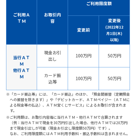
ご利用限度額
ご利用Ａ
お取引内
変更後
ＴＭ
容
(2022年12
変更前
月1日(木)
以降)
現金お引
100万円
50万円
当行ＡＴ
出し
Ｍ
他行ＡＴ
カード振
Ｍ
100万円
50万円
込等
「カード振込等」には、「カード振込」のほか、「預金間振替（定期預金
への振替を除きます）」や「デビットカード、ＡＴＭペイジー（ＡＴＭに
よる税金等の払込）、ＡＴＭ宝くじサービス」によるお取引が含まれま
す。
ご利用額は、お取引内容毎に当行ＡＴＭ・他行ＡＴＭで合算されます
（例：当行ＡＴＭで現金を30万円引出した場合、他行ＡＴＭでは20万円
まで現金引出しが可能（現金お引出し限度額50万円）です）。
なお、ご利用限度額にはＡＴＭ利用手数料・振込手数料は含まれません。