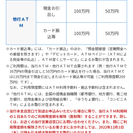
現金お引
100万円
50万円
出し
他行ＡＴ
Ｍ
カード振
100万円
50万円
込等
カード振込等」には、「カード振込」のほか、「預金間振替（定期預金へ
の振替を除きます）」や「デビットカード、ＡＴＭペイジー（ＡＴＭによ
る税金等の払込）、ＡＴＭ宝くじサービス」によるお取引が含まれます。
ご利用額は、当行ＡＴＭ・他行ＡＴＭで合算されます（例：他行ＡＴＭで
30万円の現金引出しと50万円のカード振込を行った場合、当行ＡＴＭで
は120万円まで現金引出しまたはカード振込等が可能（ご利用限度額200
万円）です）。
なお、ご利用限度額にはＡＴＭ利用手数料・振込手数料は含まれません。
「他行ＡＴＭ」には、全国の提携金融機関（都市銀行、地方銀行、第二地
方銀行、信用金庫および信用組合等）、「ゆうちょ銀行」、「コンビニＡ
ＴＭ」によるお取引が含まれます。
当行本支店窓口で別途お申込みいただいた場合に限り、当行ＡＴＭ利用時
の１日あたりのご利用限度額を解除（無制限）することができます。詳し
くは、お近くの当行営業店窓口にお問い合わせください。また、既にご利
用限度額を解除されているお客さまにおかれましては、2022年12月1日
（木）以降も引き続き無制限でお取引いただけます。