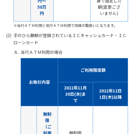
円～
身で設定した
50万
額(変更ござ
円
いません)
当行ＡＴＭ利用と他行ＡＴＭ利用で同様の取扱いとなります。
手のひら静脈が登録されているＩＣキャッシュカード・ＩＣ
ローンカード
当行ＡＴＭ利用の場合
ご利用限度額
お取引内容
2022年11月
2022年12日
30日(水)ま
1日(木)以降
で
無制
限
（ご
利用
無制限