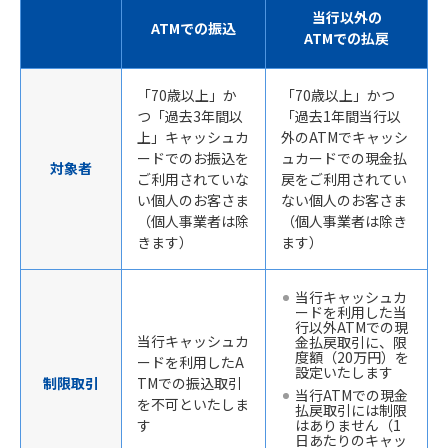
当行以外の
ATMでの振込
ATMでの払戻
「70歳以上」か
「70歳以上」かつ
つ「過去3年間以
「過去1年間当行以
上」キャッシュカ
外のATMでキャッシ
ードでのお振込を
ュカードでの現金払
対象者
ご利用されていな
戻をご利用されてい
い個人のお客さま
ない個人のお客さま
（個人事業者は除
（個人事業者は除き
きます）
ます）
当行キャッシュカ
ードを利用した当
行以外ATMでの現
当行キャッシュカ
金払戻取引に、限
度額（20万円）を
ードを利用したA
設定いたします
制限取引
TMでの振込取引
当行ATMでの現金
を不可といたしま
払戻取引には制限
す
はありません（1
日あたりのキャッ