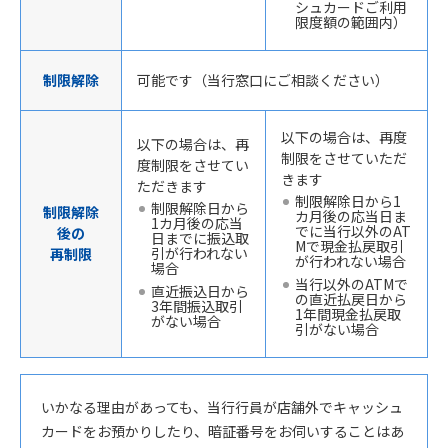
シュカードご利用
限度額の範囲内）
制限解除
可能です（当行窓口にご相談ください）
以下の場合は、再度
以下の場合は、再
制限をさせていただ
度制限をさせてい
きます
ただきます
制限解除日から1
制限解除日から
制限解除
カ月後の応当日ま
1カ月後の応当
でに当行以外のAT
後の
日までに振込取
Mで現金払戻取引
引が行われない
再制限
が行われない場合
場合
当行以外のATMで
直近振込日から
の直近払戻日から
3年間振込取引
1年間現金払戻取
がない場合
引がない場合
いかなる理由があっても、当行行員が店舗外でキャッシュ
カードをお預かりしたり、暗証番号をお伺いすることはあ