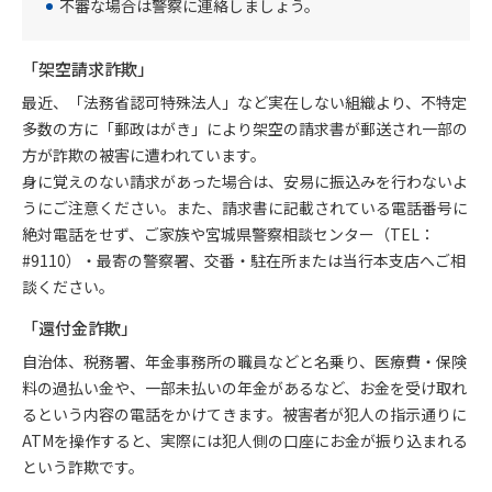
不審な場合は警察に連絡しましょう。
「架空請求詐欺」
最近、「法務省認可特殊法人」など実在しない組織より、不特定
多数の方に「郵政はがき」により架空の請求書が郵送され一部の
方が詐欺の被害に遭われています。
身に覚えのない請求があった場合は、安易に振込みを行わないよ
うにご注意ください。また、請求書に記載されている電話番号に
絶対電話をせず、ご家族や宮城県警察相談センター（TEL：
#9110）・最寄の警察署、交番・駐在所または当行本支店へご相
談ください。
「還付金詐欺」
自治体、税務署、年金事務所の職員などと名乗り、医療費・保険
料の過払い金や、一部未払いの年金があるなど、お金を受け取れ
るという内容の電話をかけてきます。被害者が犯人の指示通りに
ATMを操作すると、実際には犯人側の口座にお金が振り込まれる
という詐欺です。