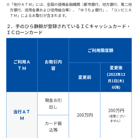
「他行ＡＴＭ」には、全国の提携金融機関（都市銀行、地方銀行、第二地
方銀行、信用金庫および信用組合等）、「ゆうちょ銀行」、「コンビニＡ
ＴＭ」によるお取引が含まれます。
２．手のひら静脈が登録されているＩＣキャッシュカード・
ＩＣローンカード
ご利用限度額
ご利用Ａ
お取引内
変更後
ＴＭ
容
(2022年12
変更前
月1日(木)
以降)
現金お引
出し
200万円
当行ＡＴ
200万円
（変更ござい
Ｍ
ません）
カード振
込等