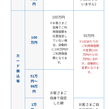
円
いません)
100万円
お客さまご
自身でご利
用限度額を
50万円
任意設定し
100
ていない場
1日あたりの
万円
合、自動的
ご利用限度額
に100万円が
の変更(100
ご利用限度
万円から50
カ
額となりま
万円)に合わ
ー
す。
せ、自動的に
ド
変更となりま
振
す。
込
51万
等
円～
99万
円
お客さまご
自身で設定
した額
1万
お客さまご自