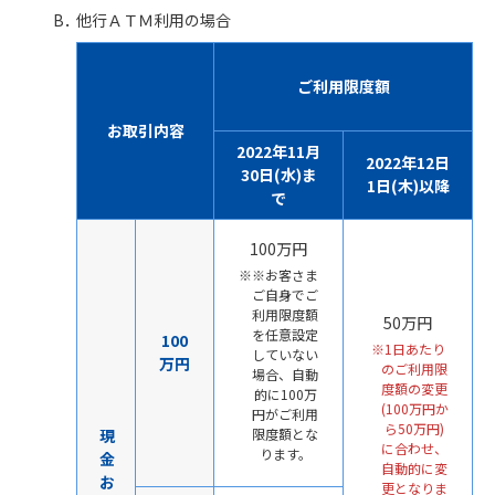
他行ＡＴＭ利用の場合
ご利用限度額
お取引内容
2022年11月
2022年12日
30日(水)ま
1日(木)以降
で
100万円
※お客さま
ご自身でご
利用限度額
50万円
を任意設定
100
1日あたり
していない
万円
のご利用限
場合、自動
度額の変更
的に100万
(100万円か
円がご利用
ら50万円)
現
限度額とな
に合わせ、
ります。
金
自動的に変
お
更となりま