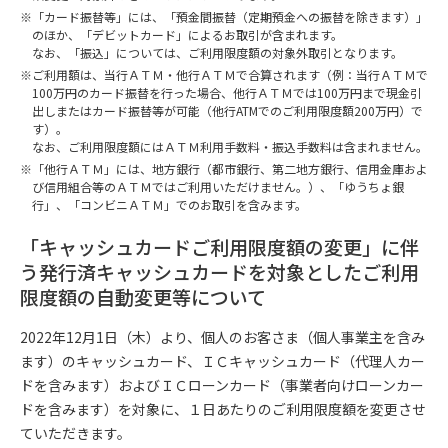
「カード振替等」には、「預金間振替（定期預金への振替を除きます）」
のほか、「デビットカード」によるお取引が含まれます。
なお、「振込」については、ご利用限度額の対象外取引となります。
ご利用額は、当行ＡＴＭ・他行ＡＴＭで合算されます（例：当行ＡＴＭで
100万円のカード振替を行った場合、他行ＡＴＭでは100万円まで現金引
出しまたはカード振替等が可能（他行ATMでのご利用限度額200万円）で
す）。
なお、ご利用限度額にはＡＴＭ利用手数料・振込手数料は含まれません。
「他行ＡＴＭ」には、地方銀行（都市銀行、第二地方銀行、信用金庫およ
び信用組合等のＡＴＭではご利用いただけません。）、「ゆうちょ銀
行」、「コンビニＡＴＭ」でのお取引を含みます。
「キャッシュカードご利用限度額の変更」に伴
う発行済キャッシュカードを対象としたご利用
限度額の自動変更等について
2022年12月1日（木）より、個人のお客さま（個人事業主を含み
ます）のキャッシュカード、ＩＣキャッシュカード（代理人カー
ドを含みます）およびＩＣローンカード（事業者向けローンカー
ドを含みます）を対象に、１日あたりのご利用限度額を変更させ
ていただきます。