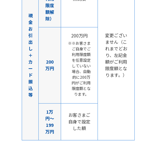
限度
額解
現
除）
金
お
引
変更ござい
200万円
出
ません（こ
※お客さま
し
れまでどお
ご自身でご
利用限度額
＋
り、左記金
を任意設定
カ
200
額がご利用
していない
ー
万円
限度額とな
場合、自動
ド
ります。）
的に200万
振
円がご利用
込
限度額とな
ります。
等
1万
お客さまご
円～
自身で設定
199
した額
万円