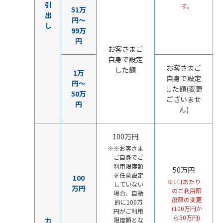
引
す。
51万
出
円～
し
99万
円
お客さまご
自身で設定
お客さまご
した額
1万
自身で設定
円～
した額(変更
50万
ございませ
円
ん)
100万円
※お客さま
ご自身でご
利用限度額
50万円
を任意設定
100
1日あたり
していない
万円
のご利用限
場合、自動
度額の変更
的に100万
(100万円か
円がご利用
ら50万円)
カ
限度額とな