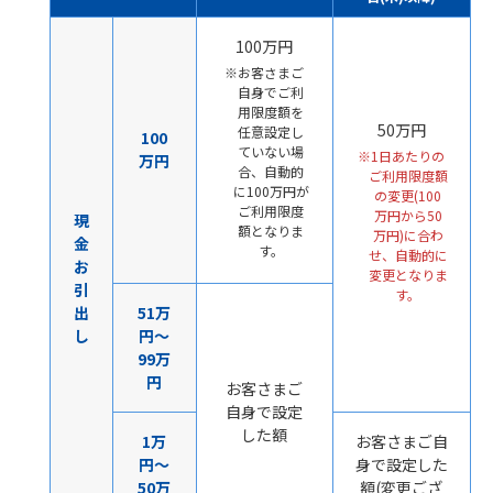
100万円
お客さまご
自身でご利
用限度額を
50万円
任意設定し
100
ていない場
1日あたりの
万円
合、自動的
ご利用限度額
に100万円が
の変更(100
ご利用限度
万円から50
現
額となりま
万円)に合わ
金
す。
せ、自動的に
お
変更となりま
引
す。
出
51万
し
円～
99万
円
お客さまご
自身で設定
した額
1万
お客さまご自
円～
身で設定した
50万
額(変更ござ