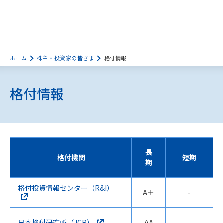
ホーム
株主・投資家の皆さま
格付情報
格付情報
長
格付機関
短期
期
格付投資情報センター（R&I）
A＋
-
日本格付研究所（JCR）
AA
-