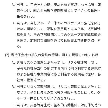
当行は、子会社との間に予め定める事項につき協議・報
告を受け、総合企画部を統轄部署として子会社の管理・
指導を行う。
当行は、当行グループ一体でのガバナンスの強化を図る
ための組織として、頭取を委員長とするグループ事業戦
略委員会、その下部機関としてのグループ事業戦略部会
を置き、定期的な開催を通じて管理および連携を強化す
る。
当行子会社の損失の危険の管理に関する規程その他の体制
各種リスクの管理にあたっては、リスク管理等に関し、
子会社各社が当行の制定する内容に則り制定する諸規定
および各社の事業内容に応じ制定する諸規定に従い、各
社毎に管理させる。
当行のリスク管理部署は、「リスク管理の基本方針」に
基づき、子会社各社の業況等を把握することにより、グ
ループ一体としてのリスク管理を行う。
当行は、災害等発生時の基本的行動指針、対応体制等の