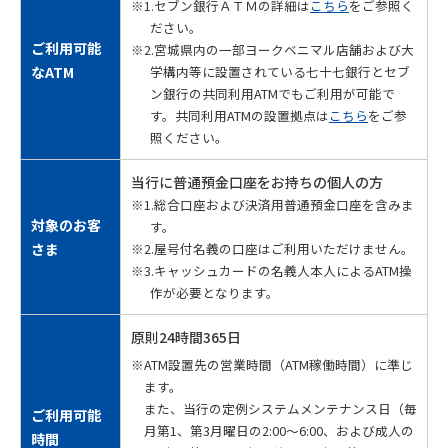
※1.セブン銀行ＡＴＭの詳細は
こちら
をご参照く
ださい。
ご利用
可能
※2.宮城県内の一部ヨークベニマル店舗および大
なATM
学構内等に設置されている七十七銀行とセブ
ン銀行の共同利用ATMでもご利用が可能で
す。共同利用ATMの設置拠点は
こちら
をご参
照ください。
当行に普通預金口座をお持ちの個人の方
※1.総合口座および決済用普通預金口座を含みま
対象のお客
す。
さま
※2.屋号付名義の口座はご利用いただけません。
※3.キャッシュカードの名義人本人によるATM操
作が必要となります。
原則24時間365日
※ATM設置先の営業時間（ATM稼働時間）に準じ
ます。
また、当行の定例システムメンテナンス日（毎
ご利用可能
月第1、第3月曜日の2:00～6:00、および成人の
時間