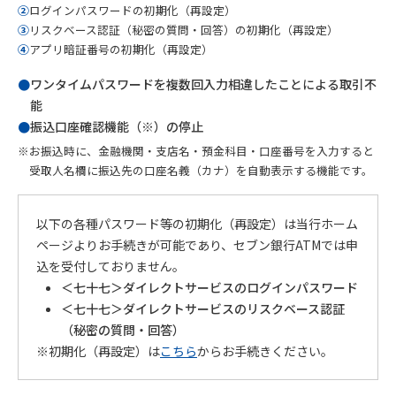
②
ログインパスワードの初期化（再設定）
③
リスクベース認証（秘密の質問・回答）の初期化（再設定）
④
アプリ暗証番号の初期化（再設定）
●
ワンタイムパスワードを複数回入力相違したことによる取引不
能
●
振込口座確認機能（※）の停止
※お振込時に、金融機関・支店名・預金科目・口座番号を入力すると
受取人名欄に振込先の口座名義（カナ）を自動表示する機能です。
以下の各種パスワード等の初期化（再設定）は当行ホーム
ページよりお手続きが可能であり、セブン銀行ATMでは申
込を受付しておりません。
＜七十七＞ダイレクトサービスのログインパスワード
＜七十七＞ダイレクトサービスのリスクベース認証
（秘密の質問・回答）
※初期化（再設定）は
こちら
からお手続きください。