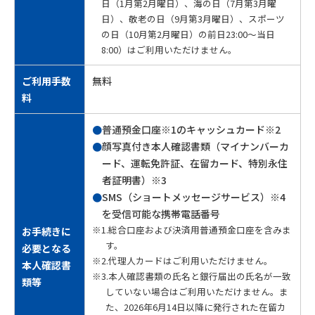
日（1月第2月曜日）、海の日（7月第3月曜
日）、敬老の日（9月第3月曜日）、スポーツ
の日（10月第2月曜日）の前日23:00～当日
8:00）はご利用いただけません。
ご利用手数
無料
料
●
普通預金口座※1のキャッシュカード※2
●
顔写真付き本人確認書類（マイナンバーカ
ード、運転免許証、在留カード、特別永住
者証明書）※3
●
SMS（ショートメッセージサービス）※4
を受信可能な携帯電話番号
※1.総合口座および決済用普通預金口座を含みま
お手続きに
す。
必要となる
※2.代理人カードはご利用いただけません。
本人確認書
※3.本人確認書類の氏名と銀行届出の氏名が一致
類等
していない場合はご利用いただけません。ま
た、2026年6月14日以降に発行された在留カ