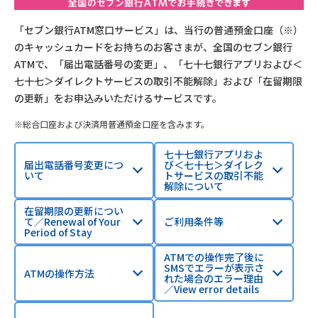
「セブン銀行ATM窓口サービス」は、当行の普通預金口座（※）
のキャッシュカードをお持ちのお客さまが、全国のセブン銀行
ATMで、「届出電話番号の変更」、「七十七銀行アプリおよび＜
七十七＞ダイレクトサービスの取引不能解除」および「在留期限
の更新」をお申込みいただけるサービスです。
総合口座および決済用普通預金口座を含みます。
七十七銀行アプリおよ
届出電話番号変更につ
び＜七十七＞ダイレク
いて
トサービスの取引不能
解除について
在留期限の更新につい
て／Renewal of Your
ご利用条件等
Period of Stay
ATMでの操作完了後に
SMSでエラーが表示さ
ATMの操作方法
れた場合のエラー理由
／View error details