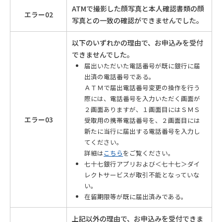
ATMで撮影した顔写真と本人確認書類の顔
エラー02
写真との一致の確認ができませんでした。
以下のいずれかの理由で、お申込みを受付
できませんでした。
届出いただいた電話番号が既に銀行に届
出済の電話番号である。
ＡＴＭで届出電話番号変更の操作を行う
際には、電話番号を入力いただく画面が
２画面ありますが、１画面目にはＳＭＳ
エラー03
受取用の携帯電話番号を、２画面目には
新たに当行に届出する電話番号を入力し
てください。
詳細は
こちら
をご覧ください。
七十七銀行アプリおよび＜七十七＞ダイ
レクトサービスが取引不能となっていな
い。
在留期限等が既に届出済みである。
上記以外の理由で、お申込みを受付できま