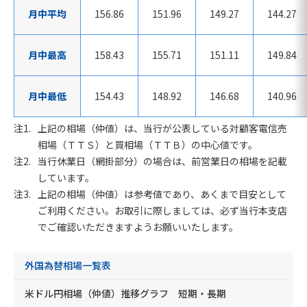
月中平均
156.86
151.96
149.27
144.27
月中最高
158.43
155.71
151.11
149.84
月中最低
154.43
148.92
146.68
140.96
上記の相場（仲値）は、当行が公表している対顧客電信売
相場（ＴＴＳ）と買相場（ＴＴＢ）の中心値です。
当行休業日（網掛部分）の場合は、前営業日の相場を記載
しています。
上記の相場（仲値）は参考値であり、あくまで目安として
ご利用ください。お取引に際しましては、必ず当行本支店
でご確認いただきますようお願いいたします。
外国為替相場一覧表
米ドル円相場（仲値）推移グラフ 短期・長期