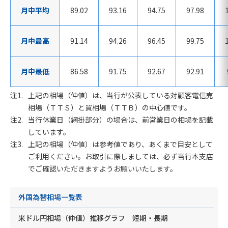
月中平均
89.02
93.16
94.75
97.98
月中最高
91.14
94.26
96.45
99.75
月中最低
86.58
91.75
92.67
92.91
上記の相場（仲値）は、当行が公表している対顧客電信売
相場（ＴＴＳ）と買相場（ＴＴＢ）の中心値です。
当行休業日（網掛部分）の場合は、前営業日の相場を記載
しています。
上記の相場（仲値）は参考値であり、あくまで目安として
ご利用ください。お取引に際しましては、必ず当行本支店
でご確認いただきますようお願いいたします。
外国為替相場一覧表
米ドル円相場（仲値）推移グラフ 短期・長期