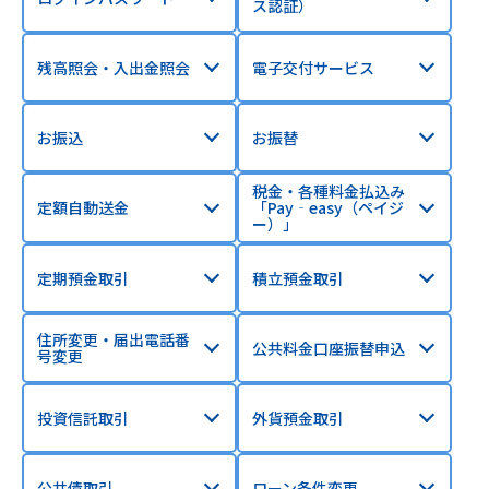
ス認証）
残高照会・入出金照会
電子交付サービス
お振込
お振替
税金・各種料金払込み
定額自動送金
「Pay‐easy（ペイジ
ー）」
定期預金取引
積立預金取引
住所変更・届出電話番
公共料金口座振替申込
号変更
投資信託取引
外貨預金取引
公共債取引
ローン条件変更