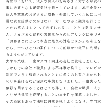
審査部において、法人や個人のお客さまに対する融資の
際に必要となる審査業務を担当しています。地元企業や
個人事業主のお客さまが成長・発展していくためには円
滑な資金提供が欠かせない一方、むやみに融資を行うこ
とがお客さまにとって必ずしも良いこととは限りませ
ん。さまざまな資料や営業店からのヒアリングに基づき
「お客さまにとって本当に最良の対応は何か」を考えな
がら、一つひとつの案件について的確かつ厳正に判断す
るよう心がけています。
大学卒業後、一度マスコミ関連の会社に就職しました。
しかしその会社で職員による不祥事が発生し、テレビや
新聞で大きく報道されるとともに多くのお客さまからお
叱りを受けるなど深刻な事態となりました。一度失った
信頼を回復することはとても難しく、会社や職員一人ひ
とりが法律等を遵守することの重要性を痛感しました。
その経験もあって法律に興味を抱くようになり、専門家