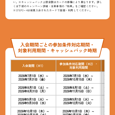
い。※キャッシュバック上限金額はカードの券種により異なります。詳し
くは下部のキャンペーン詳細・注意事項の「特典」をご確認ください。
※STEP2～4は新規入会されたカードで登録・利用してください。
参加条件対応期間（※2）・
入会期間（※1）
キ
対象利用期間
2026年7月1日（水）～
2026年7月1日（水）～
＜クレジ
2026年7月31日（金）
2026年10月15日（木）
＜デビッ
2026年8月1日（土）～
2026年8月1日（土）～
＜クレジ
2026年8月31日（月）
2026年11月15日（日）
＜デビッ
2026年9月1日（火）～
2026年9月1日（火）～
＜クレジ
2026年9月30日（水）
2026年12月15日（火）
＜デビッ
2026年10月1日（木）～
2026年10月1日（木）～
＜クレジ
2026年10月31日（土）
2027年1月15日（金）
＜デビッ