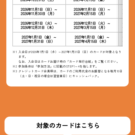
2026年11月1日（日）～
2026年11月1日（日）～
＜クレジ
2026年11月30日（月）
2027年2月15日（月）
＜デビッ
2026年12月1日（火）～
2026年12月1日（火）～
＜クレジ
2026年12月31日（木）
2027年3月15日（月）
＜デビッ
2027年1月1日（金）～
2027年1月1日（金）～
＜クレジ
2027年1月31日（日）
2027年4月15日（木）
＜デビッ
入会日が2026年7月1日（水）～2027年1月31日（日）のカードが対象となり
ます。
なお、入会日はカードお届け時の「カード発行台紙」をご覧ください。
参加条件は「参加方法」に記載のSTEP1～4を指します。
クレジットカード会員様は、カードのご利用代金のお振替となる毎月10日
（土・日・祝日の場合は翌営業日）にキャッシュバック。